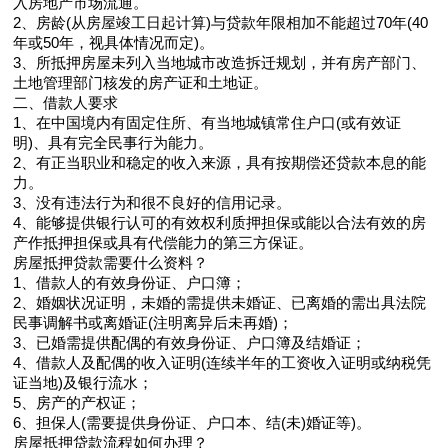
入房地产市场流通。
2、房龄(从房屋竣工日起计算)与贷款年限相加不能超过70年(40
年或50年，视具体情况而定)。
3、所抵押房屋未列入当地城市改造拆迁规划，并有房产部门、
土地管理部门核发的房产证和土地证。
二、借款人要求
1、在中国境内有固定住所、有当地城镇常住户口(或有效证
明)、具有完全民事行为能力。
2、有正当职业和稳定的收入来源，具有按期偿还贷款本息的能
力。
3、没有违法行为和很不良好的信用记录。
4、能够提供银行认可的有效权利质押担保或能以合法有效的房
产作抵押担保或具有代偿能力的第三方保证。
房屋抵押贷款需要什么资料？
1、借款人的有效身份证、户口簿；
2、婚姻状况证明，未婚的需提供未婚证、已离婚的需出具法院
民事调解书或离婚证(注明离异后未再婚)；
3、已婚需提供配偶的有效身份证、户口簿及结婚证；
4、借款人及配偶的收入证明(连续半年的工资收入证明或纳税凭
证当地)及银行流水；
5、房产的产权证；
6、担保人(需要提供身份证、户口本、结(未)婚证等)。
房屋抵押贷款流程如何办理？