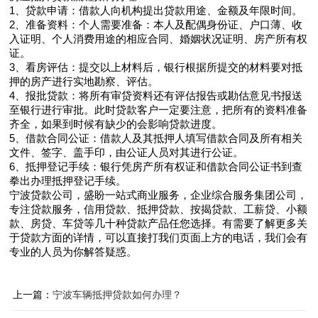
1、贷款申请：借款人向机构提出贷款用途、金额及年限时间。
2、准备资料：个人需要准备：本人及配偶身份证、户口薄、收
入证明、个人消费用途的相应合同、婚姻状况证明、房产所有权
证。
3、看房评估：提交以上材料后，银行根据所提交的材料要对抵
押的房产进行实地勘察、评估。
4、报批贷款：将所有审贷资料还有评估报告或勘估意见书报送
至银行进行审批。此时贷款客户一定要注意，把所有的资料准备
齐全，如果到时候有缺少的会影响贷款进度。
5、借款合同公证：借款人及其抵押人填写借款合同及所有相关
文件、签字、盖手印，由公证人员对其进行公证。
6、抵押登记手续：银行凭房产所有权证和借款合同公证书到查
拳出办理抵押登记手续。
宁波贷款公司，盛盼一站式商业服务，企业综合服务集团公司，
专注贷款服务，信用贷款、抵押贷款、按揭贷款、工薪贷、小额
款、房贷、车贷等几十种贷款产品任您选择。有需要了解更多关
于贷款方面的详情，可以直接打我们页面上方的电话，我们会有
专业的人员为你解答疑惑。
上一篇：
宁波车辆抵押贷款如何办理？