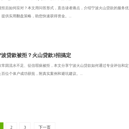
被拒后如何应对？本文用问答形式，直击读者痛点，介绍宁波火山贷款的服务优
提供实用翻盘策略，助您快速获得资金。...
宁波贷款被拒？火山贷款3招搞定
款常因流水不足、征信瑕疵被拒，本文分享宁波火山贷款如何通过专业评估和定
百位个体户成功获批，附真实案例和避坑建议。...
2
3
下一页