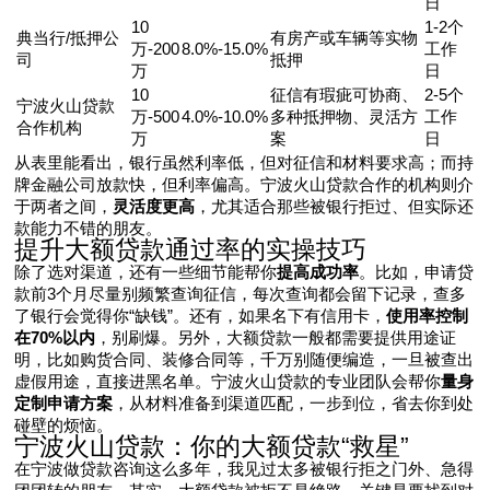
日
10
1-2个
典当行/抵押公
有房产或车辆等实物
万-200
8.0%-15.0%
工作
司
抵押
万
日
10
征信有瑕疵可协商、
2-5个
宁波火山贷款
万-500
4.0%-10.0%
多种抵押物、灵活方
工作
合作机构
万
案
日
从表里能看出，银行虽然利率低，但对征信和材料要求高；而持
牌金融公司放款快，但利率偏高。宁波火山贷款合作的机构则介
于两者之间，
灵活度更高
，尤其适合那些被银行拒过、但实际还
款能力不错的朋友。
提升大额贷款通过率的实操技巧
除了选对渠道，还有一些细节能帮你
提高成功率
。比如，申请贷
款前3个月尽量别频繁查询征信，每次查询都会留下记录，查多
了银行会觉得你“缺钱”。还有，如果名下有信用卡，
使用率控制
在70%以内
，别刷爆。另外，大额贷款一般都需要提供用途证
明，比如购货合同、装修合同等，千万别随便编造，一旦被查出
虚假用途，直接进黑名单。宁波火山贷款的专业团队会帮你
量身
定制申请方案
，从材料准备到渠道匹配，一步到位，省去你到处
碰壁的烦恼。
宁波火山贷款：你的大额贷款“救星”
在宁波做贷款咨询这么多年，我见过太多被银行拒之门外、急得