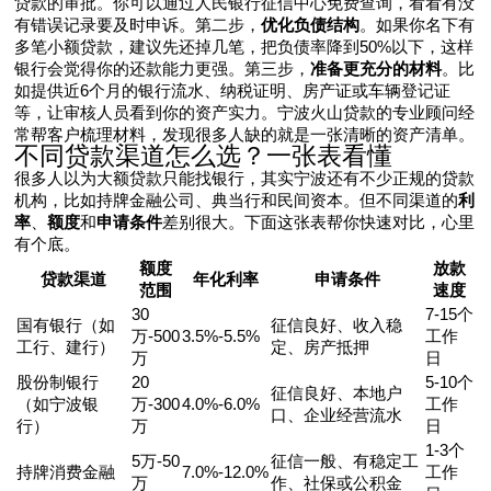
贷款的审批。你可以通过人民银行征信中心免费查询，看看有没
有错误记录要及时申诉。第二步，
优化负债结构
。如果你名下有
多笔小额贷款，建议先还掉几笔，把负债率降到50%以下，这样
银行会觉得你的还款能力更强。第三步，
准备更充分的材料
。比
如提供近6个月的银行流水、纳税证明、房产证或车辆登记证
等，让审核人员看到你的资产实力。宁波火山贷款的专业顾问经
常帮客户梳理材料，发现很多人缺的就是一张清晰的资产清单。
不同贷款渠道怎么选？一张表看懂
很多人以为大额贷款只能找银行，其实宁波还有不少正规的贷款
机构，比如持牌金融公司、典当行和民间资本。但不同渠道的
利
率
、
额度
和
申请条件
差别很大。下面这张表帮你快速对比，心里
有个底。
额度
放款
贷款渠道
年化利率
申请条件
范围
速度
30
7-15个
国有银行（如
征信良好、收入稳
万-500
3.5%-5.5%
工作
工行、建行）
定、房产抵押
万
日
股份制银行
20
5-10个
征信良好、本地户
（如宁波银
万-300
4.0%-6.0%
工作
口、企业经营流水
行）
万
日
1-3个
5万-50
征信一般、有稳定工
持牌消费金融
7.0%-12.0%
工作
万
作、社保或公积金