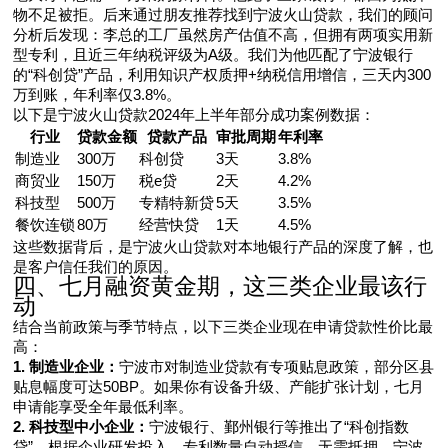
物不足被拒。后来通过朋友推荐找到宁波火山贷款，我们的顾问
分析后发现：李总的工厂虽然房产估值不高，但拥有两项实用新
型专利，且近三年纳税评级为A级。我们为他匹配了宁波银行
的“科创贷”产品，利用知识产权质押+纳税信用增信，三天内300
万到账，年利率仅3.8%。
以下是宁波火山贷款2024年上半年部分成功案例数据：
行业
贷款金额
贷款产品
审批周期
年利率
制造业
300万
科创贷
3天
3.8%
商贸业
150万
税e贷
2天
4.2%
科技型
500万
专精特新贷
5天
3.5%
餐饮连锁
80万
经营快贷
1天
4.5%
这些数据背后，是宁波火山贷款对本地银行产品的深度了解，也
是客户信任我们的原因。
四、七月融资黄金期，这三类企业最该行
动
结合当前政策与季节特点，以下三类企业现在申请贷款性价比最
高：
1. 制造业企业：
宁波市对制造业贷款有专项贴息政策，部分区县
贴息幅度可达50BP。如果你有设备升级、产能扩张计划，七月
申请能享受全年最低利率。
2. 科技型中小企业：
宁波银行、鄞州银行等推出了“科创指数
贷”，根据企业研发投入、专利数量自动授信，无需抵押。宁波