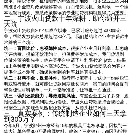
流水、纳税记录、征信细节的审查更加细致。很多企业主因为材
料准备不全或对政策理解有误，白白错失良机。这时候，一个懂
本地银行规则、熟悉政策解读的专业助贷机构就显得尤为重要。
二、宁波火山贷款十年深耕，助你避开三
大坑
宁波火山贷款自2014年成立以来，已累计服务超过5000家企
业，帮助发放贷款总额超过30亿元。我们总结出企业主在贷款中
常踩的三个坑：
坑一：盲目比价，忽视隐性成本。
很多企业主只盯利率，却忽略
了评估费、提前还款违约金、担保费等附加成本。我们曾遇到一
位做外贸的张先生，他在某平台申请了年利率4%的贷款，结果
加上各种费用实际成本高达6.5%。宁波火山贷款团队会为客户
提供全成本测算，确保你看到的利率就是真实成本。
坑二：材料不全，反复补件。
银行审批流程中，缺少一份纳税证
明或银行流水，就可能让贷款周期延长两周。我们的顾问会提前
帮你梳理材料清单，一对一指导准备，让审批一次通过。
坑三：误判还款能力，导致逾期风险。
有些企业主为了多贷，虚
报经营数据，结果到期无力偿还。宁波火山贷款坚持合规经营，
根据企业真实现金流匹配还款方案，从源头杜绝风险。
三、真实案例：传统制造企业如何三天拿
到300万？
今年5月，宁波鄞州一家经营15年的模具厂老板李总，因接到一
笔大订单急需300万采购原材料。他跑了三家银行，都因为抵押