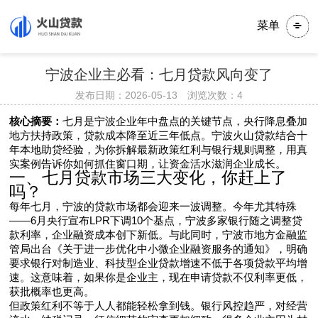
菜单
宁波企业主必看：七月贷款风向变了
发布日期：2026-05-13 浏览次数：
4
核心摘要：
七月是宁波企业年中盘点的关键节点，央行降息叠加
地方扶持政策，贷款成本降至近三年低点。宁波火山贷款结合十
年本地助贷经验，为你拆解最新政策红利与银行规则调整，用真
实案例告诉你如何抓住窗口期，让资金活水滋润企业成长。
一、七月贷款市场三大变化，你赶上了
吗？
每年七月，宁波的贷款市场都会迎来一波调整。今年尤其特殊
——6月央行宣布LPR下调10个基点，宁波多家银行随之调整贷
款利率，企业融资成本创下新低。与此同时，宁波市地方金融监
管局出台《关于进一步优化中小微企业融资服务的通知》，明确
要求银行对制造业、科技型企业贷款增速不低于各项贷款平均增
速。这意味着，如果你是企业主，现在申请贷款不仅利率更低，
获批概率也更高。
但政策红利不等于人人都能轻松拿到钱。银行风控趋严，对经营