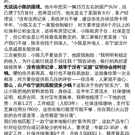
的。
先说说小陈的困境。
他今年想买一辆15万左右的国产SUV，自
己攒了5万首付，想再贷10万。他先是去了某国有大行，客户经
理说：“没有信用记录，系统评分不够，建议你先办张信用卡用
半年。”小陈又去了一家股份制银行，对方要求提供6个月以上的
社保和公积金流水，还得有房贷记录。小陈租房子住，社保是交
了，但公积金是公司按最低基数交的。第三家银行更直接：“白
户我们不做，除非你找个担保人。”小陈是外地人，在宁波没什
么亲戚朋友能担保。
三次被拒后，小陈几乎要放弃了。他跟我抱怨：“我明明有稳定
的收入，为什么银行就是不信任我？”我告诉他，银行的风控逻
辑很简单：
没有信用记录，就等于没有“证据”证明你会按时还
钱。
哪怕你月薪再高，银行也不敢轻易放款。这就像你第一次去
相亲，对方要你提供前几任的评价——你没有，人家就不放心。
那么，白户在宁波到底能贷多少钱？
这取决于你的“软实力”。我
让小陈把他的资料发给我：身份证、近半年工资流水、社保缴纳
证明、租房合同、支付宝年度账单。我帮他梳理了一下他的优
势：月薪1.2万，工作稳定（入职3年），社保连续缴纳，支付宝
芝麻信用分780分。这些在银行眼里可能不够，但在我们火山贷
款的合作渠道里，这些都是“加分项”。
我们给他匹配了一款宁波本地银行的“新市民贷”，这款产品专门
针对征信空白或记录较少的年轻人。要求是：年龄22-35岁，有
稳定工作，社保连续缴满6个月，月收入5000以上。额度最高20