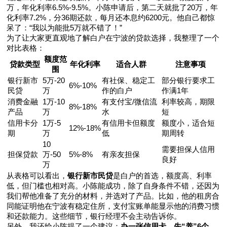
万，年化利率6.5%-9.5%。小陈申请后，第二天就批了20万，年
化利率7.2%，分36期还款，每月还本息约6200元。他自己都惊
呆了：“我以为能批5万就不错了！”
为了让大家更直观地了解白户在宁波的贷款选择，我整理了一个
对比表格：
额度范
贷款类型
年化利率
适合人群
注意事项
围
银行新市
5万-20
有社保、稳定工
部分银行要求工
6%-10%
民贷
万
作的白户
作满1年
消费金融
1万-10
有支付宝/微信流
利率较高，期限
8%-18%
产品
万
水
短
信用卡分
1万-5
有信用卡但额度
额度小，适合短
12%-18%
期
万
低
期周转
10
需要担保人信用
担保贷款
万-50
5%-8%
有亲友担保
良好
万
从表格可以看出，
银行新市民贷
是白户的首选，额度高、利率
低，但门槛也相对高。小陈能成功，除了自身条件不错，还因为
我们帮他准备了充分的材料，并选对了产品。比如，他的租房合
同能证明他在宁波有稳定住所，支付宝账单能显示他的消费习惯
和还款能力。这些细节，银行经理不会主动告诉你。
另外，我还给小陈提了一个建议：
办一张信用卡，先“养”6个