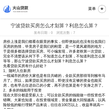
菜单
宁波贷款买房怎么才划算？利息怎么算？
发布日期：0 浏览次数：
7
房价上涨是我们都看在眼里的事实，但即便如此也没有拉低我们
买房的热情，毕竟房子是我们的刚需，是一个遮风避雨的地方，
于是很多都选择贷款买房。可小编发现，许多老铁第一次贷款，
完全不清楚该从何下手，不知道怎么才划算，不知道利息怎么算
等等，那么宁波贷款买房怎么才划算？利息怎么算？
先看贷款买房有什么好处？
1、随时入住新房
一线城市的房价大家也是有目共睹的，全款买房那得等到猴年马
月了。所以，如果贷款买房的话，即使没有足够的资金也能买
房，也有早点住进自己的小窝，再不济也算是有个安身之所了。
2、多余的钱能用于投资
现在大部分都是受薪人士，可以全款买房的钱能做一些投资也不
错啊。大家也知道，在投资领域里，资金量越大回报越高，以风
险较低的银行理财产品来说，往往在100万以上，收益率就高一