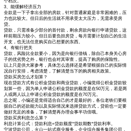
个档次。
3、能缓解经济压力
全款是一下子拿出全部的房款，针对普通家庭是非常困难的，压
力也比较大。但日后的生活就不用承受太大压力，无需承受房
贷。
贷款，只需准备少部分的首付款，剩余房款向银行申请贷款，这
样前期压力较小。但日后要负担房贷，每月需要计划自己的生活
开支，也无法任意购买自己想要的东西。
4、有银行把关
贷款，风险比全款要小，因为是向银行借钱，除自己本身关心房
子的优劣势之外，银行也会对其审查，提高了购房的保险性。
以上只是供大家参考，具体怎么选择还是希望根据自己的实际情
况自行安排，考虑清楚，了解清楚当下的购房相关政策。
贷款买房怎么才划算？
现在贷款方式有公积金贷款和商业贷款，小编觉得公积金贷款较
划算一些，因为单人申请公积金贷款的额度是在50万元，若是两
人或两人以上申请公积金贷款的额度是在70万元。
总之呢，小编还是觉得适合自己的才是最好的，各位老铁们要根
据自己的还款能力以及实际情况来选择贷款方式，贷前也一定要
做好充足的准备，了解清楚再办理会事半功倍哦。
贷款买房利息怎么算？
利息计算公式：贷款利息=贷款额度*贷款期数*贷款利率。
宁波贷款公司，火山一站式商业服务，企业综合服务集团公司，